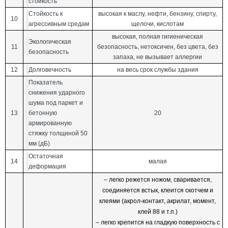
стойкость
Стойкость к
высокая к маслу, нефти, бензину, спирту,
10
агрессивным средам
щелочи, кислотам
высокая, полная гигиеническая
Экологическая
11
безопасность, нетоксичен, без цвета, без
безопасность
запаха, не вызывает аллергии
12
Долговечность
на весь срок службы здания
Показатель
снижения ударного
шума под паркет и
13
бетонную
20
армированную
стяжку толщиной 50
мм (дБ)
Остаточная
14
малая
деформация
– легко режется ножом, сваривается,
соединяется встык, клеится скотчем и
клеями (акрол-контакт, акрилат, момент,
клей 88 и т.п.)
– легко крепится на гладкую поверхность с