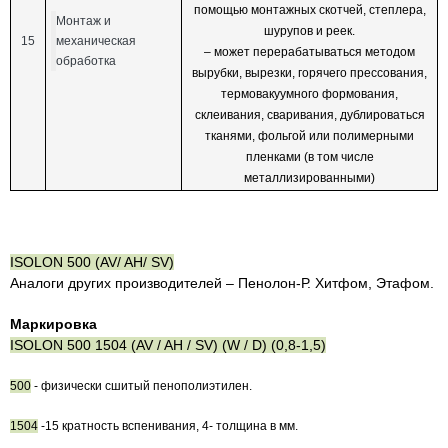
помощью монтажных скотчей, степлера,
Монтаж и
шурупов и реек.
15
механическая
– может перерабатываться методом
обработка
вырубки, вырезки, горячего прессования,
термовакуумного формования,
склеивания, сваривания, дублироваться
тканями, фольгой или полимерными
пленками (в том числе
металлизированными)
ISOLON 500 (AV/ AH/ SV)
Аналоги других производителей – Пенолон-Р. Хитфом, Этафом.
Маркировка
ISOLON 500 1504 (AV / AH / SV) (W / D) (0,8-1,5)
500
- физически сшитый пенополиэтилен.
1504
-15 кратность вспенивания, 4- толщина в мм.