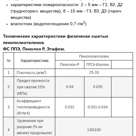
характеристики пожароопасности: 2 – 5 мм – Г2, В2; Д2
(трудногорюч. вещества); 8 – 15 мм - Г3; В3; Д3 (горюч.
вещества)
2
влагостоек (водопоглощение 0,7 г/м
)
Технические характеристики физически сшитых
пенополиэтиленов
ФС ППЭ, Пенолон Р, Этафом.
Пенополиэтилен
№
Характеристика
Пенолон-Р
ППЭ-Изолон
3
1
25-33
Плотность (кг/м
)
Предел прочности
2
0.04
0.035
при сжатии 25%
(МПа)
Коэффициент
3
теплопроводности
0.032
0.031-0.034
(Вт/м К)
Удлинение при
разрыве (% не
4
130/100
менее) продольное/