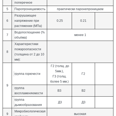
поперечное
5
Паропроницаемость
практически паронепроницаем
Разрушающее
6
напряжение при
0.25
0.21
растяжении (МПа)
Водопоглощение (%
7
менее 1
объёма)
Характеристики
пожароопасности
8
(толщина от 2 до 10
мм):
Г2 (толщ. до
5мм.),
группа горючести
Г2
Г3 (толщ.
более 5 мм.)
9
группа
B3
B2
воспламеняемости
группа
Д3
Д3
дымообразования
Микробиологическая
9
высокая