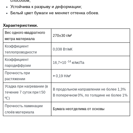
способом;
Устойчива к разрыву и деформации;
Белый цвет бумаги не меняет оттенка обоев.
Характеристики.
Вес одного квадратного
270±30 г/м²
метра материала
Коэффициент
0,038 Вт/мК
теплопроводности
Коэффициент
-14
16,7×10
кг/мсПа
пародиффузии
Прочность при
>
0,19 Н/м²
растяжении
Усадка при нагревании (в
В продольном направлении не более 1,3%
течение 7 суток при t 50
В поперечном 0%, по толщине не более 1%
ºС)
Прочность ламинации
Бумага неотделима от основы
слоёв материала
.