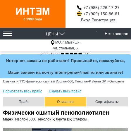
+7 (985) 226-17-27
+7 (909) 150-86-61
Вход
Регистрация
ЦЕНЫ
Нет товаров
МО, г. Мытищи,
ул. Угольная, 6
9.00 - 17.00
Интернет-заказы не работают! Присылайте, пожалуйста,
Ваши заявки на почту intem-pena@mail.ru или звоните!
Главная
>
ППЭ физически сшитый Изолон-500, Пенолон-Р, Лента ВР
>
Описание
Посмотреть весь прайс
Скачать весь прайс
Прайс
Описание
Сертификаты
Физически сшитый пенополиэтилен
Марки: Изолон 500, Пенолон Р, Лента ВР, Этафом.