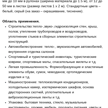
мм до 10 мм в рулонах (ширина материала до 1.5 м), от 12 до
50 мм в листах (размер листов 1 х 2 м). Стандартные цвета –
белый, серый (на заказ – окрашивание, тиснение).
Область применения.
Строительство:тепло-,звуко-,гидроизоляция стен, крыш,
полов; утепление трубопроводов и воздуховодов,
уплотнение стыков в сборных элементах строительных
конструкций.
Автомобилестроение: тепло-, звукоизоляция автомобилей,
внутренняя отделка салонов
Спортивный и туристический инвентарь: туристические
коврики, спортивные маты, спасательные жилеты и т.д.
Легкая промышленность: Формообразующие и эластичные
элементы обуви, сумок, чемоданов; ортопедические
изделия и т.д.
Машиностроение: теплоизоляция кондиционеров,
холодильных камер, изотермических шкафов, основа
двусторонних скотчей, уплотнительные и
виброизоляционные ленты и т.д.
Упаковка: бытовая техника, стекло, музыкальные
инструменты, оружие, мебель, продукты питания, цветы и