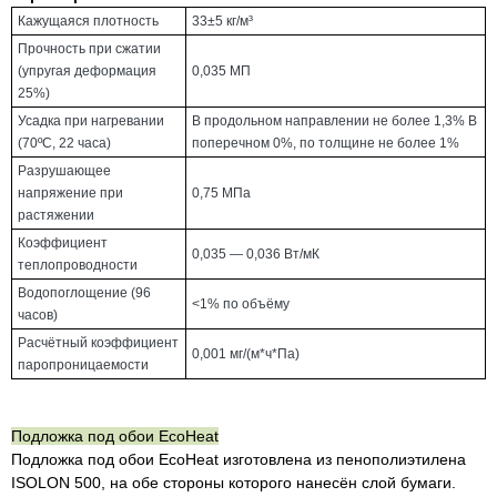
Кажущаяся плотность
33±5 кг/м³
Прочность при сжатии
(упругая деформация
0,035 МП
25%)
Усадка при нагревании
В продольном направлении не более 1,3% В
(70ºС, 22 часа)
поперечном 0%, по толщине не более 1%
Разрушающее
напряжение при
0,75 МПа
растяжении
Коэффициент
0,035 — 0,036 Вт/мК
теплопроводности
Водопоглощение (96
<1% по объёму
часов)
Расчётный коэффициент
0,001 мг/(м*ч*Па)
паропроницаемости
Подложка под обои EcoHeat
Подложка под обои EcoHeat изготовлена из пенополиэтилена
ISOLON 500, на обе стороны которого нанесён слой бумаги.