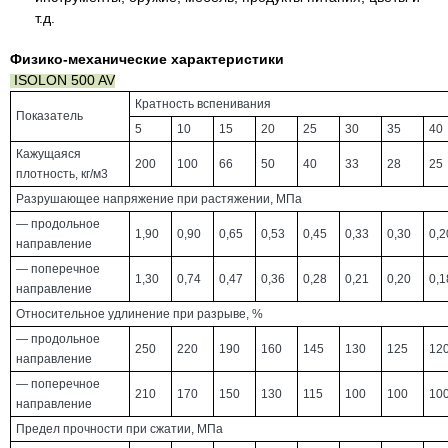
т.д.
Физико-механические характеристики
ISOLON 500 AV
Кратность вспенивания
Показатель
5
10
15
20
25
30
35
40
Кажущаяся
200
100
66
50
40
33
28
25
плотность, кг/м3
Разрушающее напряжение при растяжении, МПа
— продольное
1,90
0,90
0,65
0,53
0,45
0,33
0,30
0,2
направление
— поперечное
1,30
0,74
0,47
0,36
0,28
0,21
0,20
0,1
направление
Относительное удлинение при разрыве, %
— продольное
250
220
190
160
145
130
125
12
направление
— поперечное
210
170
150
130
115
100
100
10
направление
Предел прочности при сжатии, МПа