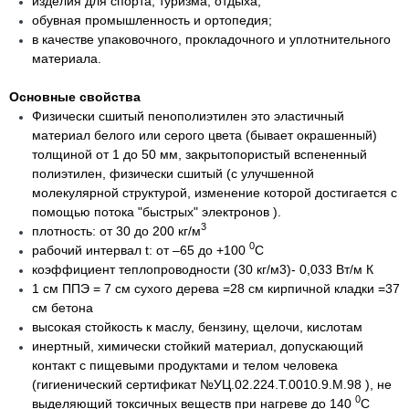
изделия для спорта, туризма, отдыха;
обувная промышленность и ортопедия;
в качестве упаковочного, прокладочного и уплотнительного
материала.
Основные свойства
Физически сшитый пенополиэтилен
это эластичный
материал белого или серого цвета
(бывает окрашенный)
толщиной от 1 до 50 мм, закрытопористый вспененный
полиэтилен, физически сшитый (с улучшенной
молекулярной структурой, изменение которой достигается с
помощью потока "быстрых" электронов ).
3
плотность: от 30 до 200 кг/м
0
рабочий интервал t: от –65 до +100
С
коэффициент теплопроводности (30 кг/м3)- 0,033 Вт/м К
1 см ППЭ = 7 см сухого дерева =28 см кирпичной кладки =37
см бетона
высокая стойкость к маслу, бензину, щелочи, кислотам
инертный, химически стойкий материал, допускающий
контакт с пищевыми продуктами и телом человека
(гигиенический сертификат №УЦ.02.224.Т.0010.9.М.98 ), не
0
выделяющий токсичных веществ при нагреве до 140
С