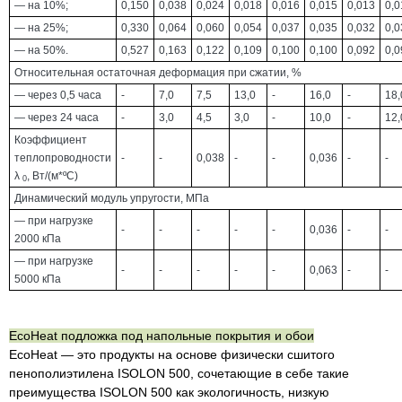
— на 10%;
0,150
0,038
0,024
0,018
0,016
0,015
0,013
0,0
— на 25%;
0,330
0,064
0,060
0,054
0,037
0,035
0,032
0,0
— на 50%.
0,527
0,163
0,122
0,109
0,100
0,100
0,092
0,0
Относительная остаточная деформация при сжатии, %
— через 0,5 часа
-
7,0
7,5
13,0
-
16,0
-
18,
— через 24 часа
-
3,0
4,5
3,0
-
10,0
-
12,
Коэффициент
теплопроводности
-
-
0,038
-
-
0,036
-
-
λ
, Вт/(м*ºС)
0
Динамический модуль упругости, МПа
— при нагрузке
-
-
-
-
-
0,036
-
-
2000 кПа
— при нагрузке
-
-
-
-
-
0,063
-
-
5000 кПа
EcoHeat подложка под напольные покрытия и обои
EcoHeat — это продукты на основе физически сшитого
пенополиэтилена ISOLON 500, сочетающие в себе такие
преимущества ISOLON 500 как экологичность, низкую