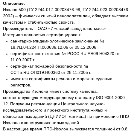
Описание.
Изолон 500 (ТУ 2244-017-00203476-98, ТУ 2244-023-00203476-
2002) – физически сшитый пенополиэтилен, обладает высоким
качеством и стабильностью свойств.
Производитель – ОАО «Ижевский завод пластмасс»
Материал полностью сертифицирован:
санитарно-эпидемиологическое заключение №
18.УЦ.04.224.П.000636.12.06 от 05.12.2006 г.
сертификат соответствия № РОСС RU.АЯ09.Н04320 от
11.09.2007 г.
сертификат пожарной безопасности №
ССПБ.RU.ОП019.Н00360 от 28.11.2005 г.
имеются сертификаты речного и морского судовых
регистров.
Производство Изолона имеет систему качества,
соответствующую международному стандарту ISO 9001:2000-
12. Получены рекомендации Центрального научно-
исследовательского и проектного института жилых и
общественных зданий (ЦНИИЭП жилища) по применению ППЭ-
Изолона в конструкциях жилых зданий.
В настоящее время ППЭ-Изолон выпускается толщиной от 0.8