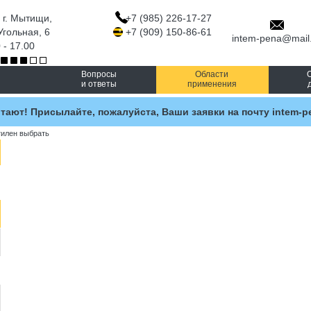
 г. Мытищи,
+7 (985) 226-17-27
Угольная, 6
+7 (909) 150-86-61
intem-pena@mail
 - 17.00
Вопросы
Области
и ответы
применения
тают! Присылайте, пожалуйста, Ваши заявки на почту intem-p
тилен выбрать