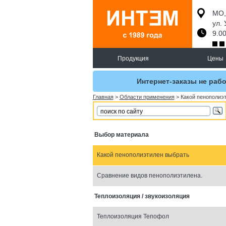
МО,
ул. 
9.00
Продукция
Цены
Интернет-заказы не рабо
Главная
>
Области применения
>
Какой пенополиэ
Выбор материала
Какой пенополиэтилен выбрать
Сравнение видов пенополиэтилена.
Теплоизоляция / звукоизоляция
Теплоизоляция Тепофол